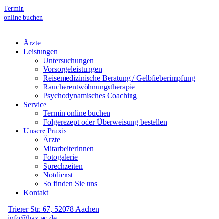
Termin
online buchen
Ärzte
Leistungen
Untersuchungen
Vorsorgeleistungen
Reisemedizinische Beratung / Gelbfieberimpfung
Raucherentwöhnungstherapie
Psychodynamisches Coaching
Service
Termin online buchen
Folgerezept oder Überweisung bestellen
Unsere Praxis
Ärzte
Mitarbeiterinnen
Fotogalerie
Sprechzeiten
Notdienst
So finden Sie uns
Kontakt
Trierer Str. 67, 52078 Aachen
info@haz-ac.de