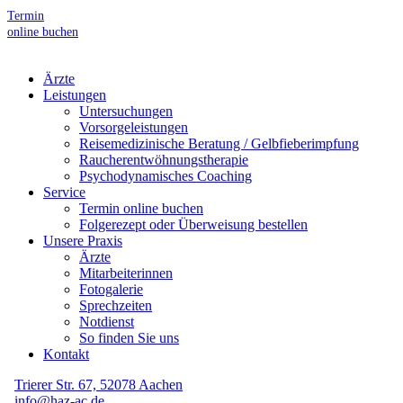
Termin
online buchen
Ärzte
Leistungen
Untersuchungen
Vorsorgeleistungen
Reisemedizinische Beratung / Gelbfieberimpfung
Raucherentwöhnungstherapie
Psychodynamisches Coaching
Service
Termin online buchen
Folgerezept oder Überweisung bestellen
Unsere Praxis
Ärzte
Mitarbeiterinnen
Fotogalerie
Sprechzeiten
Notdienst
So finden Sie uns
Kontakt
Trierer Str. 67, 52078 Aachen
info@haz-ac.de