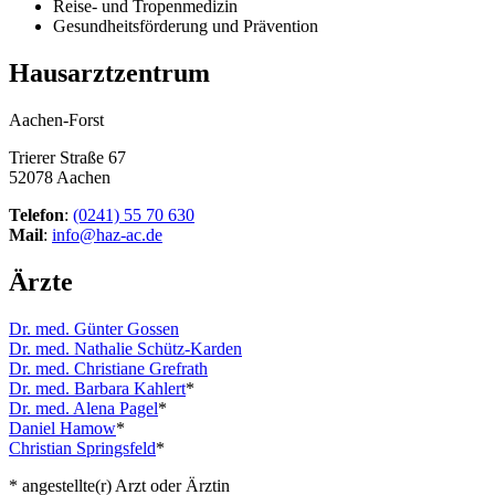
Reise- und Tropenmedizin
Gesundheitsförderung und Prävention
Hausarztzentrum
Aachen-Forst
Trierer Straße 67
52078 Aachen
Telefon
:
(0241) 55 70 630
Mail
:
info@haz-ac.de
Ärzte
Dr. med. Günter Gossen
Dr. med. Nathalie Schütz-Karden
Dr. med. Christiane Grefrath
Dr. med. Barbara Kahlert
*
Dr. med. Alena Pagel
*
Daniel Hamow
*
Christian Springsfeld
*
* angestellte(r) Arzt oder Ärztin