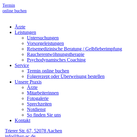
Termin
online buchen
Ärzte
Leistungen
Untersuchungen
Vorsorgeleistungen
Reisemedizinische Beratung / Gelbfieberimpfung
Raucherentwöhnungstherapie
Psychodynamisches Coaching
Service
Termin online buchen
Folgerezept oder Überweisung bestellen
Unsere Praxis
Ärzte
Mitarbeiterinnen
Fotogalerie
Sprechzeiten
Notdienst
So finden Sie uns
Kontakt
Trierer Str. 67, 52078 Aachen
info@haz-ac.de