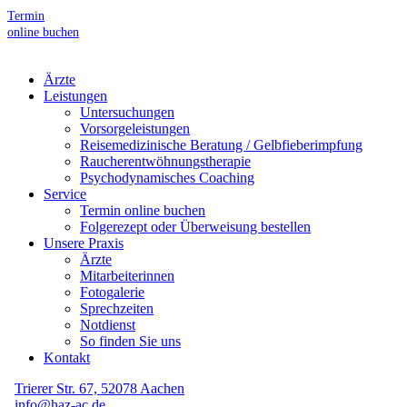
Termin
online buchen
Ärzte
Leistungen
Untersuchungen
Vorsorgeleistungen
Reisemedizinische Beratung / Gelbfieberimpfung
Raucherentwöhnungstherapie
Psychodynamisches Coaching
Service
Termin online buchen
Folgerezept oder Überweisung bestellen
Unsere Praxis
Ärzte
Mitarbeiterinnen
Fotogalerie
Sprechzeiten
Notdienst
So finden Sie uns
Kontakt
Trierer Str. 67, 52078 Aachen
info@haz-ac.de