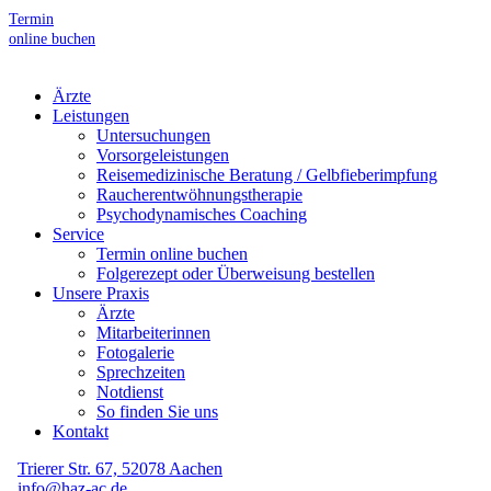
Termin
online buchen
Ärzte
Leistungen
Untersuchungen
Vorsorgeleistungen
Reisemedizinische Beratung / Gelbfieberimpfung
Raucherentwöhnungstherapie
Psychodynamisches Coaching
Service
Termin online buchen
Folgerezept oder Überweisung bestellen
Unsere Praxis
Ärzte
Mitarbeiterinnen
Fotogalerie
Sprechzeiten
Notdienst
So finden Sie uns
Kontakt
Trierer Str. 67, 52078 Aachen
info@haz-ac.de